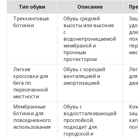
Тип обуви
Описание
Пр
Треккинговые
Обувь средней
Защ
ботинки
высоты или высокие
удо
с
дл
водонепроницаемой
пох
мембраной и
пер
прочным
мес
протектором
Легкие
Обувь с хорошей
Лег
кроссовки для
вентиляцией и
для
бега по
амортизацией
дв
пересеченной
местности
Мембранные
Обувь с
Ко
ботинки для
водоотталкивающей
защ
повседневного
прослойкой,
кап
использования
подходит для
по
городской и