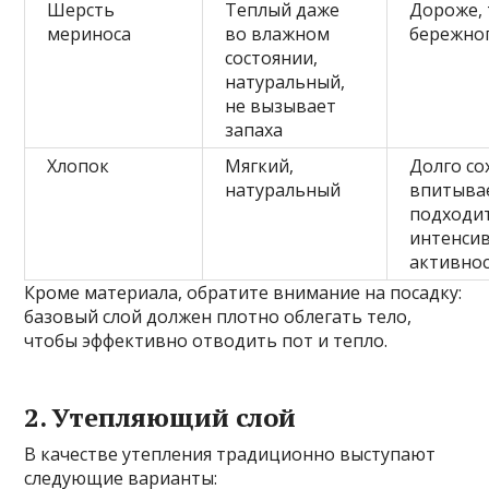
Шерсть
Теплый даже
Дороже, 
мериноса
во влажном
бережног
состоянии,
натуральный,
не вызывает
запаха
Хлопок
Мягкий,
Долго со
натуральный
впитывае
подходит
интенси
активно
Кроме материала, обратите внимание на посадку:
базовый слой должен плотно облегать тело,
чтобы эффективно отводить пот и тепло.
2. Утепляющий слой
В качестве утепления традиционно выступают
следующие варианты: