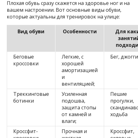
Плохая обувь сразу скажется на здоровье ног и на
вашем настроении. Вот основные виды обуви,
которые актуальны для тренировок на улице:
Вид обуви
Особенности
Для как
заняти
подход
Беговые
Легкие, с
Бег, джогг
кроссовки
хорошей
амортизацией
и
вентиляцией;
Треккинговые
Усиленная
Пешие
ботинки
подошва,
прогулки,
защита стопы
скандинав
от камней и
ходьба
влаги;
Кроссфит-
Прочная и
Кроссфит,