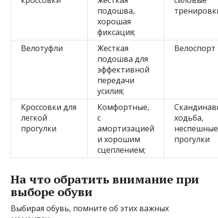
кроссовки
жесткая
силовые
подошва,
тренировк
хорошая
фиксация;
Велотуфли
Жесткая
Велоспорт
подошва для
эффективной
передачи
усилия;
Кроссовки для
Комфортные,
Скандинав
легкой
с
ходьба,
прогулки
амортизацией
неспешны
и хорошим
прогулки
сцеплением;
На что обратить внимание при
выборе обуви
Выбирая обувь, помните об этих важных