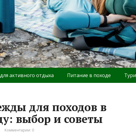
 для активного отдыха
Питание в походе
Тури
жды для походов в
у: выбор и советы
Комментарии: 0