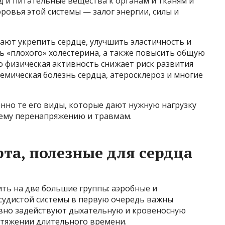
д и питательные вещества к органам и тканям и
ровья этой системы — залог энергии, силы и
ают укрепить сердце, улучшить эластичность и
ь «плохого» холестерина, а также повысить общую
о физическая активность снижает риск развития
шемическая болезнь сердца, атеросклероз и многие
енно те его виды, которые дают нужную нагрузку
нему перенапряжению и травмам.
та, полезные для сердца
ть на две большие группы: аэробные и
осудистой системы в первую очередь важны
ивно задействуют дыхательную и кровеносную
отяжении длительного времени.