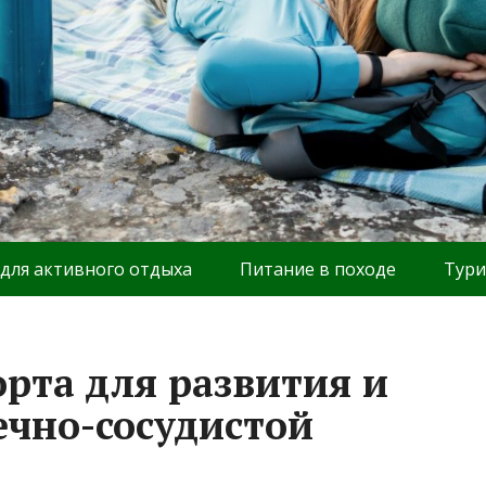
 для активного отдыха
Питание в походе
Тури
рта для развития и
ечно-сосудистой