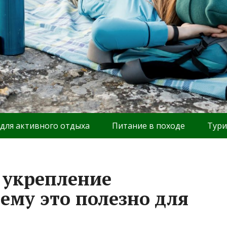
 для активного отдыха
Питание в походе
Тури
 укрепление
ему это полезно для