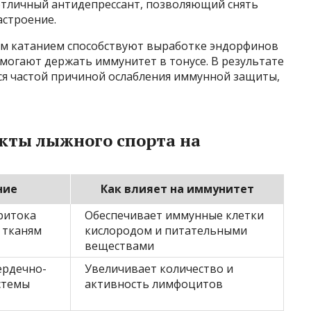
 отличный антидепрессант, позволяющий снять
астроение.
ым катанием способствуют выработке эндорфинов
могают держать иммунитет в тонусе. В результате
ся частой причиной ослабления иммунной защиты,
кты лыжного спорта на
ние
Как влияет на иммунитет
ритока
Обеспечивает иммунные клетки
 тканям
кислородом и питательными
веществами
ердечно-
Увеличивает количество и
стемы
активность лимфоцитов