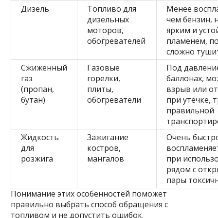
Дизель
Топливо для
Менее воспл
дизельных
чем бензин, 
моторов,
ярким и уст
обогревателей
пламенем, п
сложно туши
Сжиженный
Газовые
Под давлени
газ
горелки,
баллонах, м
(пропан,
плиты,
взрыв или о
бутан)
обогреватели
при утечке, 
правильной
транспортир
Жидкость
Зажигание
Очень быстр
для
костров,
воспламеняет
розжига
мангалов
при использ
рядом с отк
пары токсич
Понимание этих особенностей поможет
правильно выбрать способ обращения с
топливом и не допустить ошибок.