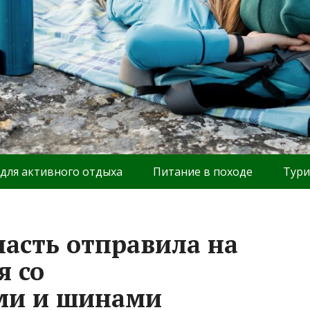
 для активного отдыха
Питание в походе
Тури
ласть отправила на
я со
ми и шинами