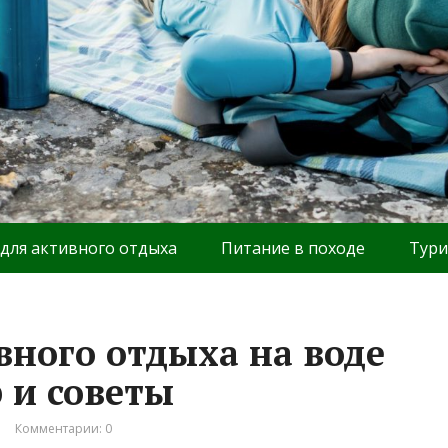
 для активного отдыха
Питание в походе
Тури
вного отдыха на воде
р и советы
Комментарии: 0