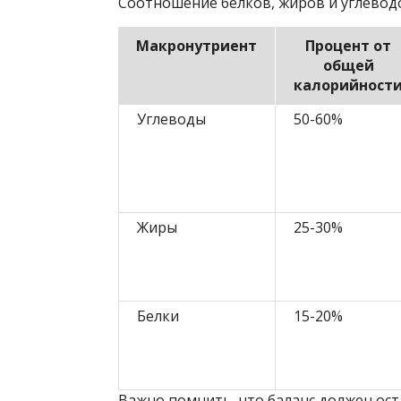
Соотношение белков, жиров и углеводо
Макронутриент
Процент от
общей
калорийност
Углеводы
50-60%
Жиры
25-30%
Белки
15-20%
Важно помнить, что баланс должен ост