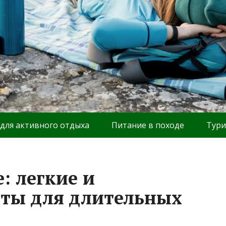
 для активного отдыха
Питание в походе
Тури
: легкие и
еты для длительных