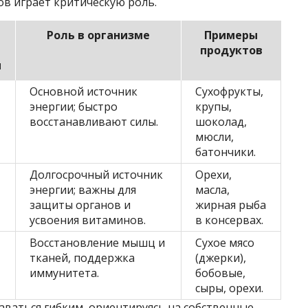
в играет критическую роль.
Роль в организме
Примеры
продуктов
и
Основной источник
Сухофрукты,
энергии; быстро
крупы,
восстанавливают силы.
шоколад,
мюсли,
батончики.
Долгосрочный источник
Орехи,
энергии; важны для
масла,
защиты органов и
жирная рыба
усвоения витаминов.
в консервах.
Восстановление мышц и
Сухое мясо
тканей, поддержка
(джерки),
иммунитета.
бобовые,
сыры, орехи.
аваться гибким, ориентируясь на собственные