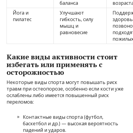
баланса
возраст
Йога и
Улучшают
Поддер
пилатес
гибкость, силу
здоровь
мышц и
позвоно
равновесие
подходя
пожилы
Какие виды активности стоит
избегать или применять с
осторожностью
Некоторые виды спорта могут повышать риск
травм при остеопорозе, особенно если кости уже
ослаблены либо имеется повышенный риск
переломов:
Контактные виды спорта (футбол,
баскетбол и др.) — высокая вероятность
падений и ударов.