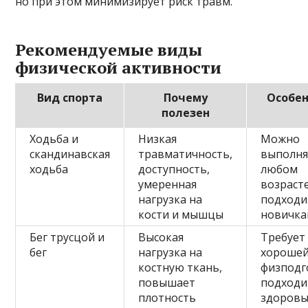
но при этом минимизирует риск травм.
Рекомендуемые виды
физической активности
Вид спорта
Почему
Особе
полезен
Ходьба и
Низкая
Можно
скандинавская
травматичность,
выполня
ходьба
доступность,
любом
умеренная
возрасте
нагрузка на
подходи
кости и мышцы
новичк
Бег трусцой и
Высокая
Требует
бег
нагрузка на
хороше
костную ткань,
физподг
повышает
подходи
плотность
здоровы