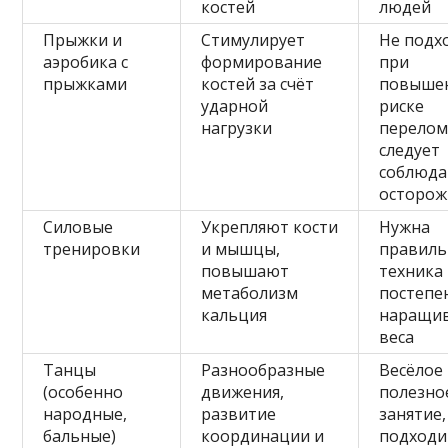
костей
людей
Прыжки и
Стимулирует
Не подх
аэробика с
формирование
при
прыжками
костей за счёт
повыше
ударной
риске
нагрузки
перелом
следует
соблюда
осторож
Силовые
Укрепляют кости
Нужна
тренировки
и мышцы,
правиль
повышают
техника
метаболизм
постепе
кальция
наращи
веса
Танцы
Разнообразные
Весёлое
(особенно
движения,
полезно
народные,
развитие
занятие,
бальные)
координации и
подходи