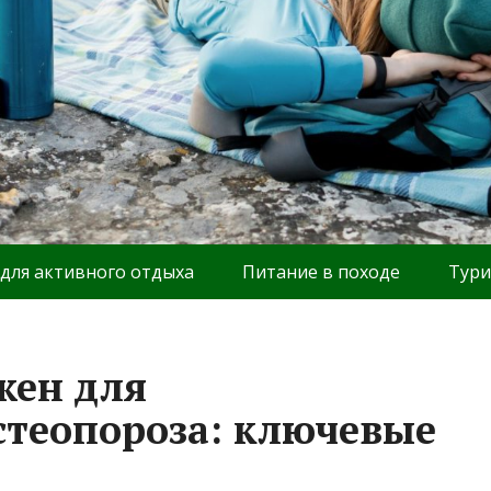
 для активного отдыха
Питание в походе
Тури
жен для
теопороза: ключевые