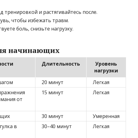
д тренировкой и растягивайтесь после.
увь, чтобы избежать травм.
вуете боль, снизьте нагрузку.
ля начинающих
ности
Длительность
Уровень
нагрузки
шагом
20 минут
Легкая
пражнения
15 минут
Легкая
имания от
ющих
30 минут
Умеренная
гулка в
30–40 минут
Легкая