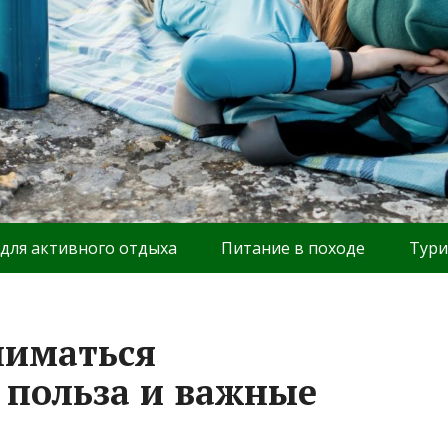
 для активного отдыха
Питание в походе
Тури
ниматься
 польза и важные