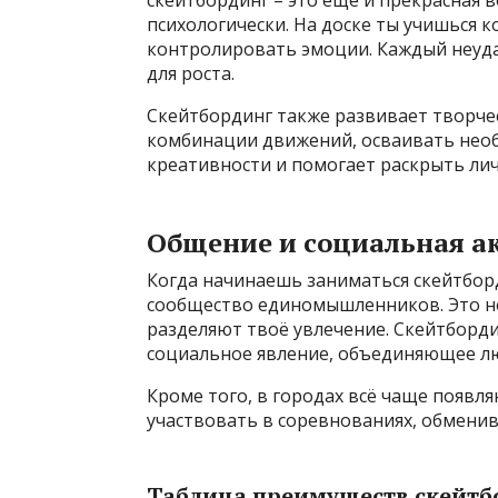
скейтбординг – это ещё и прекрасная 
психологически. На доске ты учишься 
контролировать эмоции. Каждый неуд
для роста.
Скейтбординг также развивает творч
комбинации движений, осваивать необы
креативности и помогает раскрыть лич
Общение и социальная а
Когда начинаешь заниматься скейтбор
сообщество единомышленников. Это не
разделяют твоё увлечение. Скейтборди
социальное явление, объединяющее лю
Кроме того, в городах всё чаще появля
участвовать в соревнованиях, обменив
Таблица преимуществ скейтб