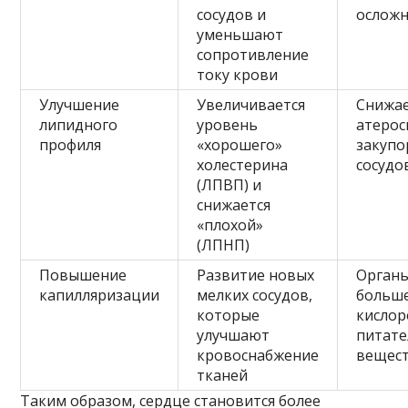
сосудов и
ослож
уменьшают
сопротивление
току крови
Улучшение
Увеличивается
Снижае
липидного
уровень
атерос
профиля
«хорошего»
закупо
холестерина
сосудо
(ЛПВП) и
снижается
«плохой»
(ЛПНП)
Повышение
Развитие новых
Орган
капилляризации
мелких сосудов,
больш
которые
кислор
улучшают
питат
кровоснабжение
вещес
тканей
Таким образом, сердце становится более