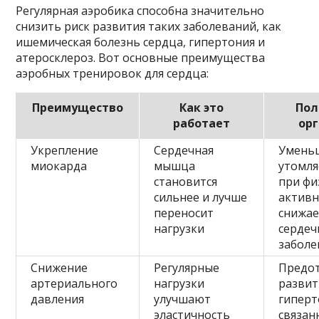
Регулярная аэробика способна значительно
снизить риск развития таких заболеваний, как
ишемическая болезнь сердца, гипертония и
атеросклероз. Вот основные преимущества
аэробных тренировок для сердца:
Преимущество
Как это
Пол
работает
ор
Укрепление
Сердечная
Умень
миокарда
мышца
утомля
становится
при фи
сильнее и лучше
активн
переносит
снижае
нагрузки
сердеч
заболе
Снижение
Регулярные
Предо
артериального
нагрузки
развит
давления
улучшают
гиперт
эластичность
связан