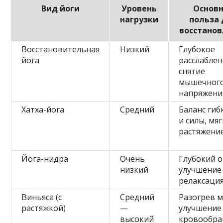
Вид йоги
Уровень
Основ
нагрузки
польза
восстано
Восстановительная
Низкий
Глубокое
йога
расслаблен
снятие
мышечног
напряжени
Хатха-йога
Средний
Баланс гиб
и силы, мя
растяжени
Йога-нидра
Очень
Глубокий о
низкий
улучшение 
релаксация
Виньяса (с
Средний
Разогрев 
растяжкой)
—
улучшение
высокий
кровообр