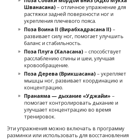
Поза Собаки мордой вниз (Адхо Мукха
Шванасана)
– отличное упражнение для
растяжки задней поверхности ног и
укрепления плечевого пояса.
Поза Воина II (Вирабхадрасана II)
–
развивает силу ног, помогает улучшить
баланс и стабильность.
Поза Плуга (Халасана)
– способствует
расслаблению спины и шеи, улучшая
кровообращение.
Поза Дерева (Врикшасана)
– укрепляет
мышцы ног, развивает координацию и
концентрацию.
Пранаяма — дыхание «Уджайи»
–
помогает контролировать дыхание и
улучшает концентрацию во время
тренировок.
Эти упражнения можно включать в программу
разминки или использовать для восстановления