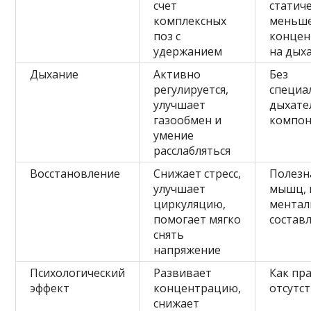
счет
статиче
комплексных
меньш
поз с
концен
удержанием
на дых
Дыхание
Активно
Без
регулируется,
специа
улучшает
дыхате
газообмен и
компон
умение
расслабляться
Восстановление
Снижает стресс,
Полезн
улучшает
мышц, 
циркуляцию,
ментал
помогает мягко
состав
снять
напряжение
Психологический
Развивает
Как пр
эффект
концентрацию,
отсутс
снижает