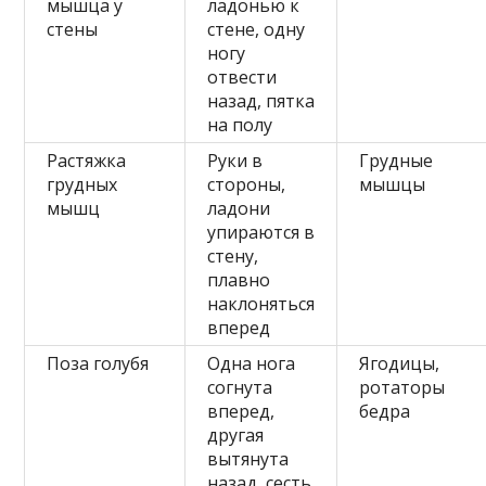
мышца у
ладонью к
стены
стене, одну
ногу
отвести
назад, пятка
на полу
Растяжка
Руки в
Грудные
грудных
стороны,
мышцы
мышц
ладони
упираются в
стену,
плавно
наклоняться
вперед
Поза голубя
Одна нога
Ягодицы,
согнута
ротаторы
вперед,
бедра
другая
вытянута
назад, сесть