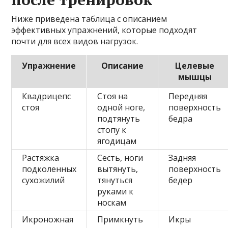
Ниже приведена таблица с описанием
эффективных упражнений, которые подходят
почти для всех видов нагрузок.
Упражнение
Описание
Целевые
мышцы
Квадрицепс
Стоя на
Передняя
стоя
одной ноге,
поверхность
подтянуть
бедра
стопу к
ягодицам
Растяжка
Сесть, ноги
Задняя
подколенных
вытянуть,
поверхность
сухожилий
тянуться
бедер
руками к
носкам
Икроножная
Примкнуть
Икры