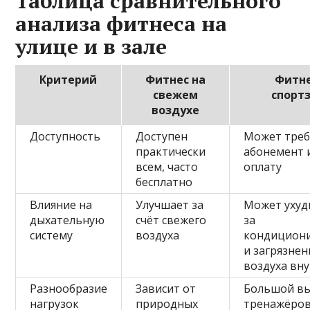
Таблица сравнительного
анализа фитнеса на
улице и в зале
Критерий
Фитнес на
Фитне
свежем
спорт
воздухе
Доступность
Доступен
Может тре
практически
абонемент 
всем, часто
оплату
бесплатно
Влияние на
Улучшает за
Может ухуд
дыхательную
счёт свежего
за
систему
воздуха
кондицион
и загрязнен
воздуха вн
Разнообразие
Зависит от
Большой в
нагрузок
природных
тренажёров