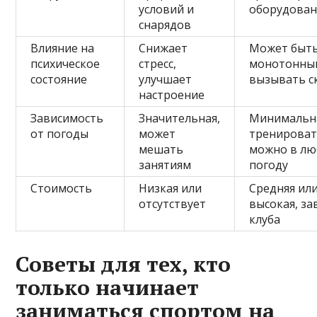
условий и
оборудован
снарядов
Влияние на
Снижает
Может быт
психическое
стресс,
монотонны
состояние
улучшает
вызывать с
настроение
Зависимость
Значительная,
Минимальн
от погоды
может
тренироват
мешать
можно в л
занятиям
погоду
Стоимость
Низкая или
Средняя ил
отсутствует
высокая, за
клуба
Советы для тех, кто
только начинает
заниматься спортом на