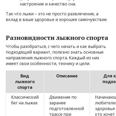
настроение и качество сна.
Так что лыжи – это не просто развлечение, а
вклад в ваше здоровье и хорошее самочувствие.
Разновидности лыжного спорта
Чтобы разобраться, с чего начать и как выбрать
подходящий вариант, полезно знать основные
направления лыжного спорта. Каждый из них
имеет свои особенности, технику и цели.
Вид
Описание
Для к
лыжного
подх
спорта
Классический
Движение по
Начинаю
бег на лыжах
заранее
любители
подготовленной
здоровья 
трассе при
кто хочет