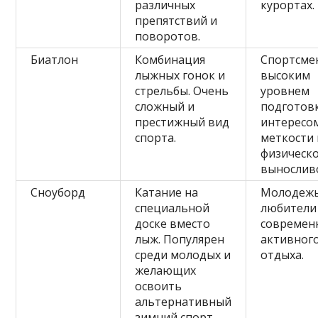
различных
курортах.
препятствий и
поворотов.
Биатлон
Комбинация
Спортсме
лыжных гонок и
высоким
стрельбы. Очень
уровнем
сложный и
подготов
престижный вид
интересо
спорта.
меткости 
физическ
вынослив
Сноуборд
Катание на
Молодежь
специальной
любители
доске вместо
современ
лыж. Популярен
активног
среди молодых и
отдыха.
желающих
освоить
альтернативный
зимний спорт.