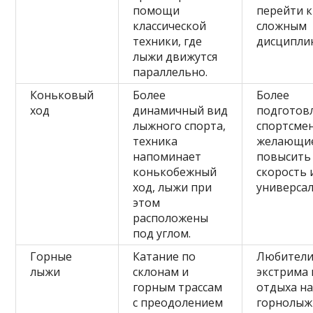
помощи
перейти к
классической
сложным
техники, где
дисципли
лыжи движутся
параллельно.
Коньковый
Более
Более
ход
динамичный вид
подготов
лыжного спорта,
спортсме
техника
желающи
напоминает
повысить
конькобежный
скорость 
ход, лыжи при
универсал
этом
расположены
под углом.
Горные
Катание по
Любител
лыжи
склонам и
экстрима 
горным трассам
отдыха н
с преодолением
горнолыж