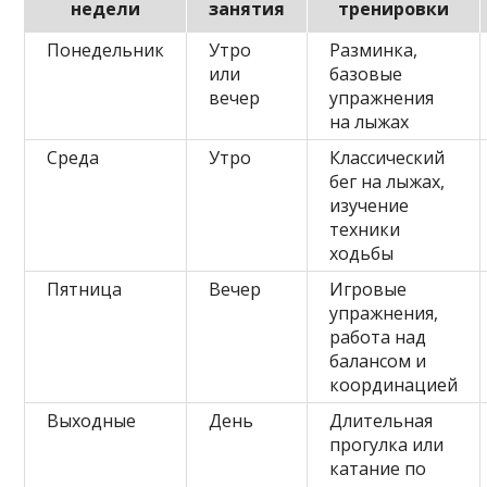
недели
занятия
тренировки
Понедельник
Утро
Разминка,
или
базовые
вечер
упражнения
на лыжах
Среда
Утро
Классический
бег на лыжах,
изучение
техники
ходьбы
Пятница
Вечер
Игровые
упражнения,
работа над
балансом и
координацией
Выходные
День
Длительная
прогулка или
катание по