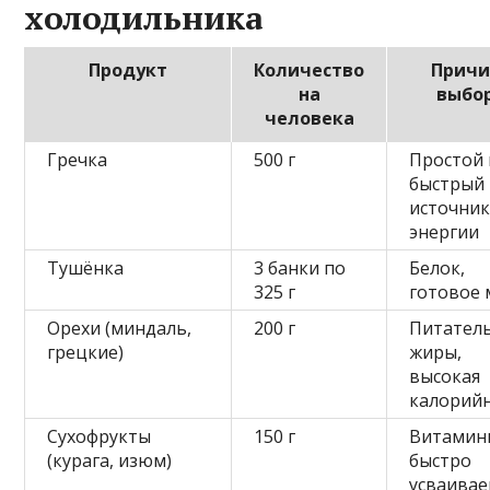
холодильника
Продукт
Количество
Причи
на
выбо
человека
Гречка
500 г
Простой 
быстрый
источни
энергии
Тушёнка
3 банки по
Белок,
325 г
готовое 
Орехи (миндаль,
200 г
Питател
грецкие)
жиры,
высокая
калорий
Сухофрукты
150 г
Витамин
(курага, изюм)
быстро
усваивае