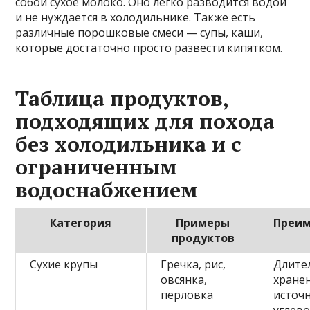
собой сухое молоко. Оно легко разводится водой
и не нуждается в холодильнике. Также есть
различные порошковые смеси — супы, каши,
которые достаточно просто развести кипятком.
Таблица продуктов,
подходящих для похода
без холодильника и с
ограниченным
водоснабжением
Категория
Примеры
Преи
продуктов
Сухие крупы
Гречка, рис,
Длите
овсянка,
хране
перловка
источ