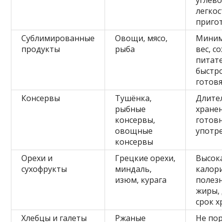
углево
легкос
приго
Сублимированные
Овощи, мясо,
Мини
продукты
рыба
вес, с
питат
быстр
готовя
Консервы
Тушёнка,
Длите
рыбные
хране
консервы,
готовн
овощные
употр
консервы
Орехи и
Грецкие орехи,
Высок
сухофрукты
миндаль,
калор
изюм, курага
полез
жиры,
срок 
Хлебцы и галеты
Ржаные
Не пор