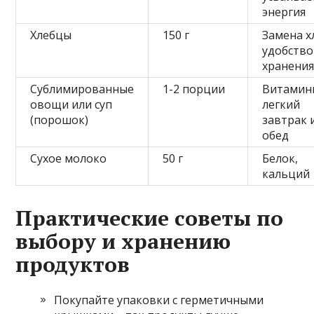
энергия
Хлебцы
150 г
Замена х
удобство
хранени
Сублимированные
1-2 порции
Витамин
овощи или суп
легкий
(порошок)
завтрак 
обед
Сухое молоко
50 г
Белок,
кальций
Практические советы по
выбору и хранению
продуктов
Покупайте упаковки с герметичными