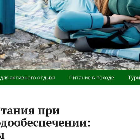
 для активного отдыха
Питание в походе
Тури
итания при
дообеспечении:
ы