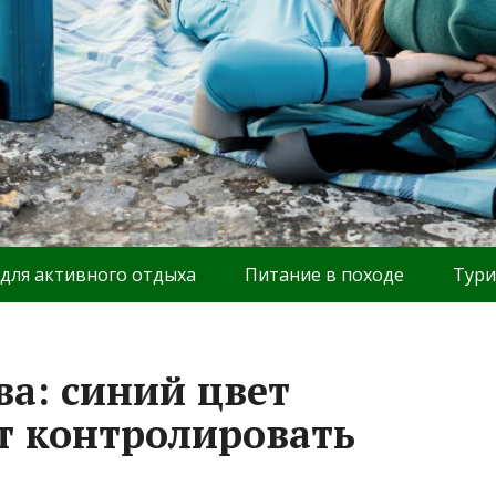
 для активного отдыха
Питание в походе
Тури
ва: синий цвет
т контролировать