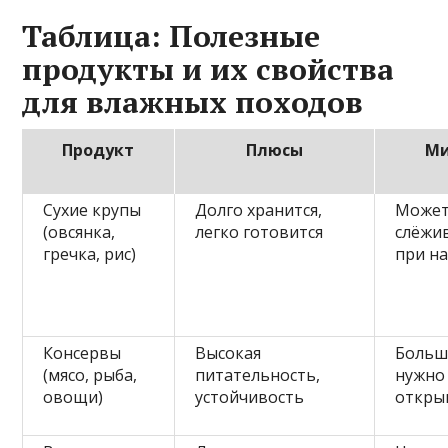
Таблица: Полезные
продукты и их свойства
для влажных походов
Продукт
Плюсы
Ми
Сухие крупы
Долго хранится,
Може
(овсянка,
легко готовится
слёжи
гречка, рис)
при н
Консервы
Высокая
Больш
(мясо, рыба,
питательность,
нужно
овощи)
устойчивость
откры