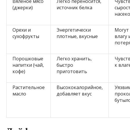
Вяленое мясо
Легко переносится,
Чувст
(джерки)
источник белка
сырос
насек
Орехи и
Энергетически
Могут
сухофрукты
плотные, вкусные
влагу 
потеря
Порошковые
Легко хранить,
Чувст
напитки (чай,
быстро
к влаг
кофе)
приготовить
Растительное
Высококалорийное,
Уязви
масло
добавляет вкус
проко
бутыл