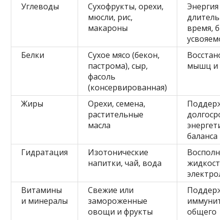
Углеводы
Сухофрукты, орехи,
Энергия
мюсли, рис,
длитель
макароны
время, 
усвояем
Белки
Сухое мясо (бекон,
Восстан
пастрома), сыр,
мышц и 
фасоль
(консервированная)
Жиры
Орехи, семена,
Поддер
растительные
долгоср
масла
энергет
баланса
Гидратация
Изотонические
Воспол
напитки, чай, вода
жидкост
электро
Витамины
Свежие или
Поддер
и минералы
замороженные
иммунит
овощи и фрукты
общего