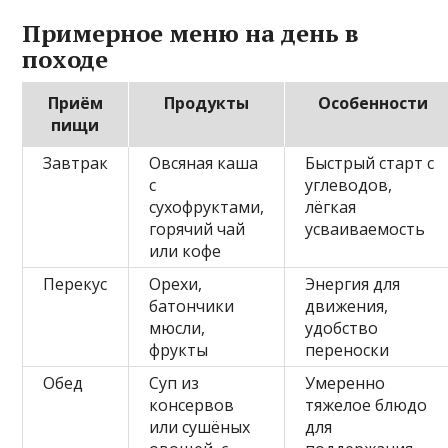
Примерное меню на день в
походе
Приём
Продукты
Особенности
пищи
Завтрак
Овсяная каша
Быстрый старт с
с
углеводов,
сухофруктами,
лёгкая
горячий чай
усваиваемость
или кофе
Перекус
Орехи,
Энергия для
батончики
движения,
мюсли,
удобство
фрукты
переноски
Обед
Суп из
Умеренно
консервов
тяжелое блюдо
или сушёных
для