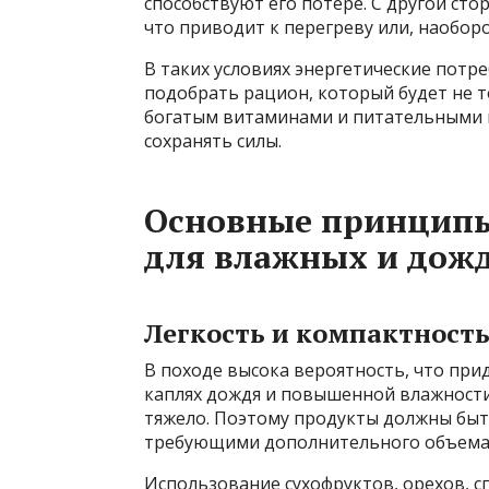
способствуют его потере. С другой сто
что приводит к перегреву или, наобор
В таких условиях энергетические потр
подобрать рацион, который будет не т
богатым витаминами и питательными 
сохранять силы.
Основные принципы
для влажных и дож
Легкость и компактность
В походе высока вероятность, что прид
каплях дождя и повышенной влажност
тяжело. Поэтому продукты должны быт
требующими дополнительного объема 
Использование сухофруктов, орехов, 