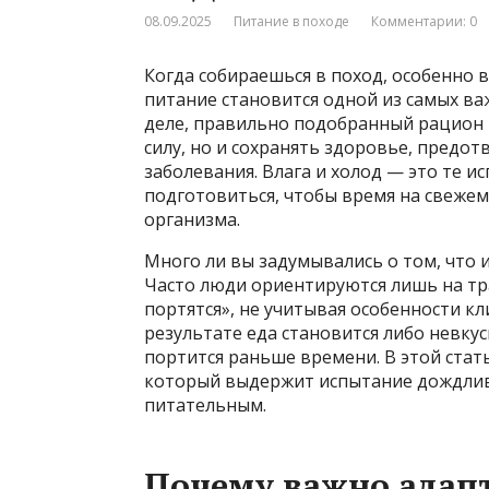
08.09.2025
Питание в походе
Комментарии: 0
Когда собираешься в поход, особенно 
питание становится одной из самых ва
деле, правильно подобранный рацион 
силу, но и сохранять здоровье, пред
заболевания. Влага и холод — это те 
подготовиться, чтобы время на свежем
организма.
Много ли вы задумывались о том, что и
Часто люди ориентируются лишь на тр
портятся», не учитывая особенности кл
результате еда становится либо невкус
портится раньше времени. В этой стать
который выдержит испытание дождливо
питательным.
Почему важно адап