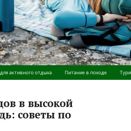
 для активного отдыха
Питание в походе
Тури
дов в высокой
дь: советы по