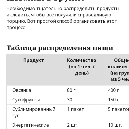
Необходимо тщательно распределить продукты
и следить, чтобы все получили справедливую
порцию. Вот простой способ организовать этот
процесс.
Таблица распределения пищи
Продукт
Количество
Обще
(на 1 чел. /
количес
день)
(на гру
из 5 че
Овсянка
80 г
400 г
Сухофрукты
30 г
150 г
Сублимированный
1 пакет
5 пакето
суп
Энергетические
2 шт.
10 шт.