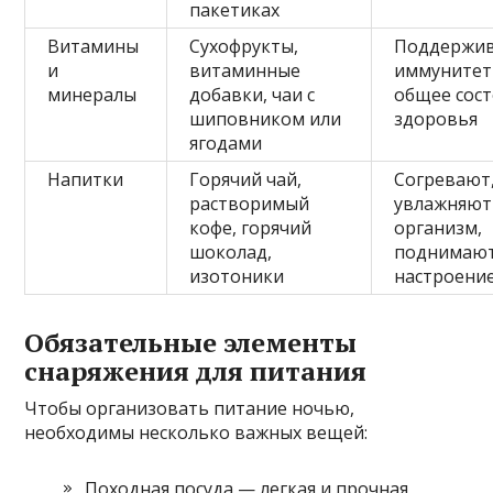
пакетиках
Витамины
Сухофрукты,
Поддержи
и
витаминные
иммунитет
минералы
добавки, чаи с
общее сос
шиповником или
здоровья
ягодами
Напитки
Горячий чай,
Согревают
растворимый
увлажняют
кофе, горячий
организм,
шоколад,
поднимаю
изотоники
настроени
Обязательные элементы
снаряжения для питания
Чтобы организовать питание ночью,
необходимы несколько важных вещей:
Походная посуда — легкая и прочная