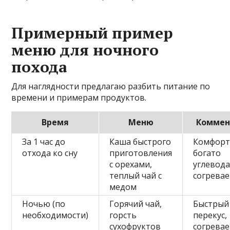
Примерный пример
меню для ночного
похода
Для наглядности предлагаю разбить питание по
времени и примерам продуктов.
Время
Меню
Коммен
За 1 час до
Каша быстрого
Комфорт
отхода ко сну
приготовления
богато
с орехами,
углевода
теплый чай с
согревае
медом
Ночью (по
Горячий чай,
Быстрый
необходимости)
горсть
перекус,
сухофруктов
согревае