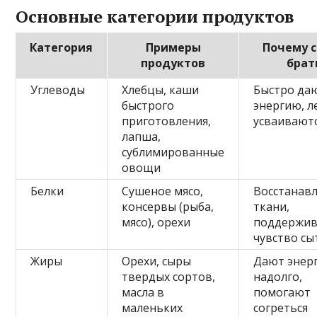
Основные категории продуктов
Категория
Примеры
Почему 
продуктов
брат
Углеводы
Хлебцы, каши
Быстро да
быстрого
энергию, л
приготовления,
усваивают
лапша,
сублимированные
овощи
Белки
Сушеное мясо,
Восстанав
консервы (рыба,
ткани,
мясо), орехи
поддержи
чувство сы
Жиры
Орехи, сыры
Дают энер
твердых сортов,
надолго,
масла в
помогают
маленьких
согреться