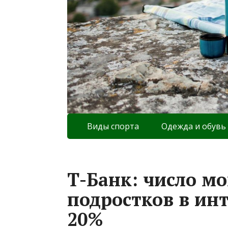
Виды спорта
Одежда и обувь
Т-Банк: число м
подростков в ин
20%