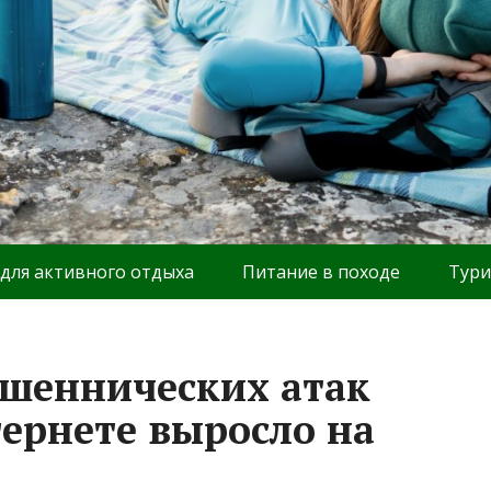
 для активного отдыха
Питание в походе
Тури
ошеннических атак
тернете выросло на