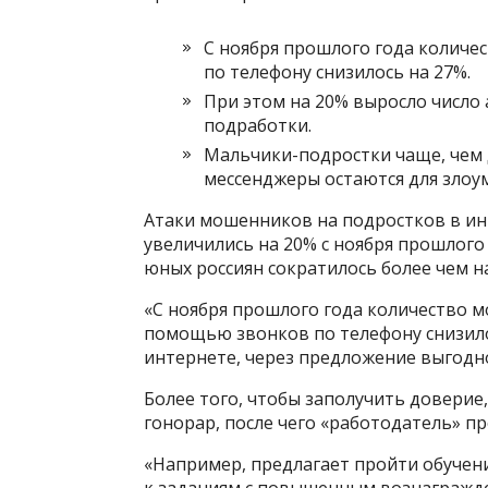
С ноября прошлого года количе
по телефону снизилось на 27%.
При этом на 20% выросло число
подработки.
Мальчики-подростки чаще, чем 
мессенджеры остаются для злоу
Атаки мошенников на подростков в и
увеличились на 20% с ноября прошлого
юных россиян сократилось более чем н
«С ноября прошлого года количество м
помощью звонков по телефону снизилос
интернете, через предложение выгодно
Более того, чтобы заполучить довери
гонорар, после чего «работодатель» про
«Например, предлагает пройти обучени
к заданиям с повышенным вознагражден