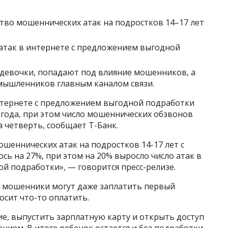
ство мошеннических атак на подростков 14–17 лет
 атак в интернете с предложением выгодной
девочки, попадают под влияние мошенников, а
мышленников главным каналом связи.
нтернете с предложением выгодной подработки
 года, при этом число мошеннических обзвонов
а четверть, сообщает Т-Банк.
ошеннических атак на подростков 14-17 лет с
ь на 27%, при этом на 20% выросло число атак в
й подработки», — говорится пресс-релизе.
е, мошенники могут даже заплатить первый
сит что⁠-⁠то оплатить.
е, выпустить зарплатную карту и открыть доступ
ием. В итоге ребенок остается и без подработки,