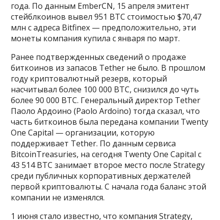
года. По данным EmberCN, 15 апреля эмитент
стейблкоинов вывел 951 BTC стоимостью $70,47
млн с адреса Bitfinex — предположительно, эти
монеты компания купила с января по март.
Ранее подтвержденных сведений о продаже
биткоинов из запасов Tether не было. В прошлом
году криптовалютный резерв, который
насчитывал более 100 000 BTC, снизился до чуть
более 90 000 BTC. Генеральный директор Tether
Паоло Ардоино (Paolo Ardoino) тогда сказал, что
часть биткоинов была передана компании Twenty
One Capital — организации, которую
поддерживает Tether. По данным сервиса
BitcoinTreasuries, на сегодня Twenty One Capital с
43 514 BTC занимает второе место после Strategy
среди публичных корпоративных держателей
первой криптовалюты. С начала года баланс этой
компании не изменялся.
1 июня стало известно, что компания Strategy,