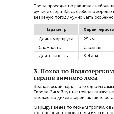
Тропа проходит по равнине с неболь
ручьи и озёра. Здесь особенно хорошо 
ветреную погоду нужно быть особенно
Параметр
Характерист
Длина маршрута
25 км
Сложность
Сложная
Длительность
3-4 дня
3. Поход по Водлозерско
сердце зимнего леса
Водлозерский парк — это одно из сам
Европе. Зимой тут настоящая сказка: н
множество диких зверей, активно оста
Маршрут ведёт по лесным тропам, с вы
хорошо ориентироваться и идти в соп