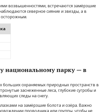
шими возвышенностями, встречаются замёрзшие
наблюдаются северное сияние и звезды, а в
 осторожным.
ика
му национальному парку — в
ых больших охраняемых природных пространств в
етронутые заснеженные леса, глубокие сугробы и
вляющих следы на снегу.
лазками на замёрзшие болота и озёра. Важно
ровождении проводника или группы, чтобы не