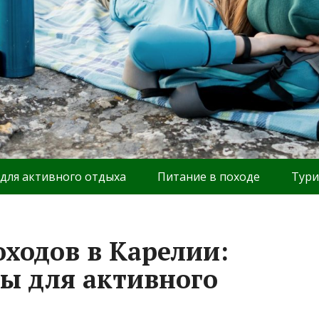
 для активного отдыха
Питание в походе
Тури
оходов в Карелии:
ы для активного