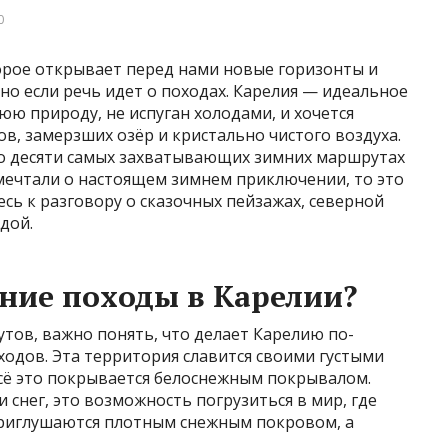
0
торое открывает перед нами новые горизонты и
о если речь идет о походах. Карелия — идеальное
юю природу, не испуган холодами, и хочется
в, замерзших озёр и кристально чистого воздуха.
 о десяти самых захватывающих зимних маршрутах
 мечтали о настоящем зимнем приключении, то это
сь к разговору о сказочных пейзажах, северной
дой.
ние походы в Карелии?
утов, важно понять, что делает Карелию по-
одов. Эта территория славится своими густыми
 всё это покрывается белоснежным покрывалом.
и снег, это возможность погрузиться в мир, где
 приглушаются плотным снежным покровом, а