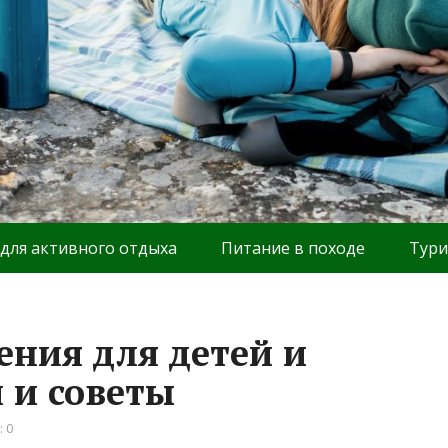
 для активного отдыха
Питание в походе
Тури
ния для детей и
 и советы
 0