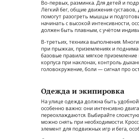
Во-первых, разминка. Для детей и под
Лёгкий бег, общие движения суставов,
помогут разогреть мышцы и подготовит
начинать с высокой интенсивности, осо
должен быть плавным, с учётом индив
В-третьих, техника выполнения. Мног
при прыжках, приземлениях и подниман
базовые правила: мягкое приземление 
корпуса при наклонах, контроль дыхани
головокружение, боли — сигнал про ос
Одежда и экипировка
На улице одежда должна быть удобной 
особенно важно: они интенсивно двига
переохлаждаются. Выбирайте слоистую 
можно снять при необходимости. Крос
элемент для подвижных игр и бега, осо