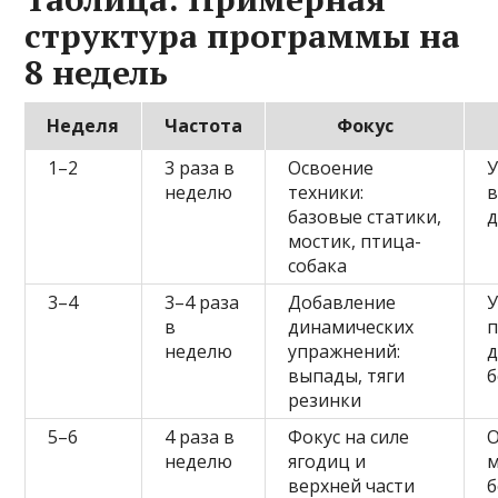
структура программы на
8 недель
Неделя
Частота
Фокус
1–2
3 раза в
Освоение
У
неделю
техники:
в
базовые статики,
д
мостик, птица-
собака
3–4
3–4 раза
Добавление
У
в
динамических
п
неделю
упражнений:
д
выпады, тяги
б
резинки
5–6
4 раза в
Фокус на силе
неделю
ягодиц и
м
верхней части