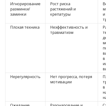
Игнорирование
Рост риска
В
разминки/
растяжений и
м
заминки
крепатуры
и
т
Плохая техника
Неэффективность и
Р
травматизм
т
д
м
п
в
в
и
в
Нерегулярность
Нет прогресса, потеря
П
мотивации
т
в
н
н
Ожидание
Разочарование и
С