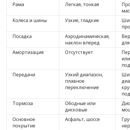
Рама
Легкая, тонкая
Про
мас
Колеса и шины
Узкие, гладкие
Шир
пр
Посадка
Аэродинамическая,
Вер
наклон вперед
для
Амортизация
Отсутствует
Пер
или
под
Передачи
Узкий диапазон,
Ши
плавное
диа
переключение
кру
по
Тормоза
Ободные или
Дис
дисковые
мо
Основное
Асфальт, шоссе
Гру
покрытие
нер