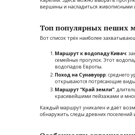
Карелии. Здесь можно выбрать прогулк
вершины и насладиться живописными 
Топ популярных пеших 
Вот список трёх наиболее захватываю
Маршрут к водопаду Кивач
: з
семейных прогулок. Этот водопа
водопадов Европы.
Поход на Сунавуорр
: среднего 
открываются потрясающие виды н
Маршрут “Край земли”
: длител
красивейшими пейзажами и мно
Каждый маршрут уникален и даёт воз
обнаружить следы древних поселений 