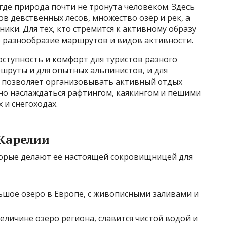
где природа почти не тронута человеком. Здесь
в девственных лесов, множество озёр и рек, а
ки. Для тех, кто стремится к активному образу
е разнообразие маршрутов и видов активности.
ступность и комфорт для туристов разного
ршруты и для опытных альпинистов, и для
т позволяет организовывать активный отдых
но наслаждаться рафтингом, каякингом и пешими
 и снегоходах.
Карелии
торые делают её настоящей сокровищницей для
шое озеро в Европе, с живописными заливами и
еличине озеро региона, славится чистой водой и