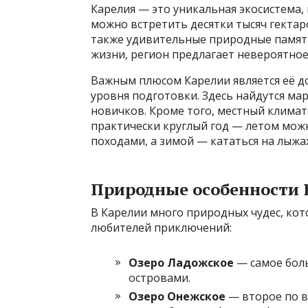
Карелия — это уникальная экосистема, 
можно встретить десятки тысяч гектаро
также удивительные природные памятни
жизни, регион предлагает невероятно
Важным плюсом Карелии является её до
уровня подготовки. Здесь найдутся ма
новичков. Кроме того, местный клима
практически круглый год — летом мож
походами, а зимой — кататься на лыжах
Природные особенности 
В Карелии много природных чудес, ко
любителей приключений:
Озеро Ладожское
— самое боль
островами.
Озеро Онежское
— второе по в