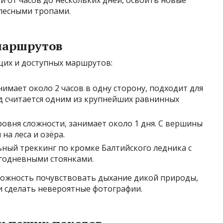
и от часов до нескольких дней, освоить новые
лесными тропами.
маршрутов
щих и доступных маршрутов:
анимает около 2 часов в одну сторону, подходит для
д считается одним из крупнейших равнинных
уровня сложности, занимает около 1 дня. С вершины
а леса и озёра.
ьный треккинг по кромке Балтийского ледника с
годневными стоянками.
можность почувствовать дыхание дикой природы,
и сделать невероятные фотографии.