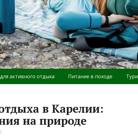
 для активного отдыха
Питание в походе
Тури
отдыха в Карелии:
ния на природе
0