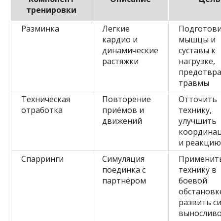
тренировки
Разминка
Легкие
Подготов
кардио и
мышцы и
динамические
суставы к
растяжки
нагрузке,
предотвр
травмы
Техническая
Повторение
Отточить
отработка
приёмов и
технику,
движений
улучшить
координа
и реакци
Спарринги
Симуляция
Применит
поединка с
технику в
партнёром
боевой
обстановк
развить си
выносливо