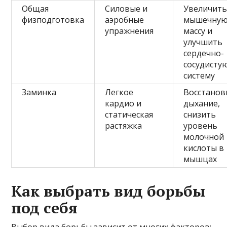
Общая
Силовые и
Увеличит
физподготовка
аэробные
мышечну
упражнения
массу и
улучшить
сердечно-
сосудисту
систему
Заминка
Легкое
Восстанов
кардио и
дыхание,
статическая
снизить
растяжка
уровень
молочной
кислоты в
мышцах
Как выбрать вид борьбы
под себя