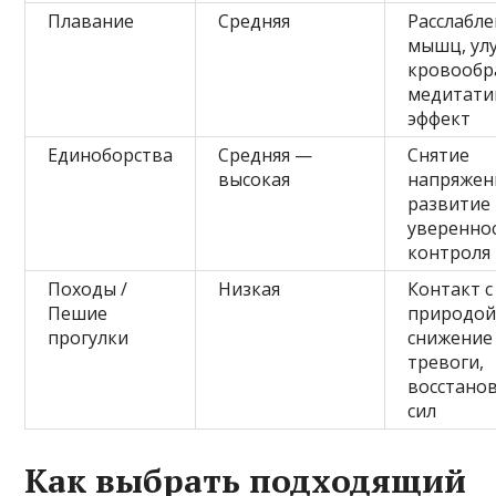
Плавание
Средняя
Расслабл
мышц, ул
кровообр
медитат
эффект
Единоборства
Средняя —
Снятие
высокая
напряжен
развитие
уверенно
контроля
Походы /
Низкая
Контакт с
Пешие
природой
прогулки
снижение
тревоги,
восстано
сил
Как выбрать подходящий