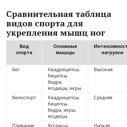
Сравнительная таблица
видов спорта для
укрепления мышц ног
Вид
Основные
Интенсивнос
спорта
мышцы
нагрузки
Бег
Квадрицепсы,
Высокая
бицепсы
бедра,
ягодицы, икры
Велоспорт
Квадрицепсы,
Средняя
бицепсы
бедра, икры,
ягодицы
Плавание
Ягодицы,
Низкая