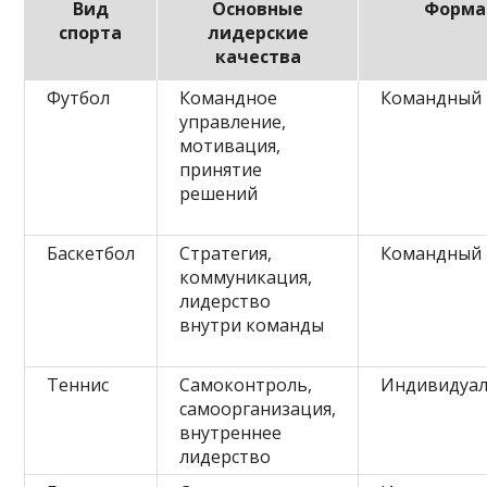
Вид
Основные
Форма
спорта
лидерские
качества
Футбол
Командное
Командный
управление,
мотивация,
принятие
решений
Баскетбол
Стратегия,
Командный
коммуникация,
лидерство
внутри команды
Теннис
Самоконтроль,
Индивидуа
самоорганизация,
внутреннее
лидерство