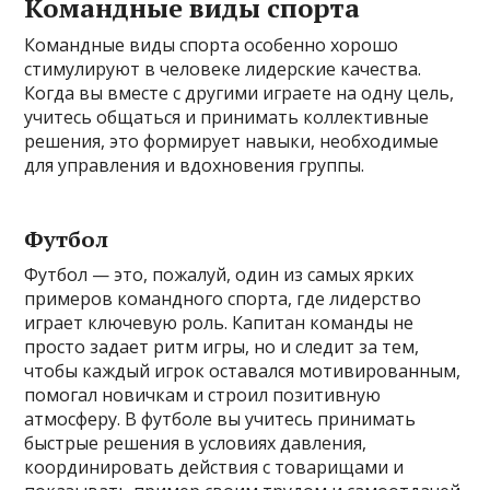
Командные виды спорта
Командные виды спорта особенно хорошо
стимулируют в человеке лидерские качества.
Когда вы вместе с другими играете на одну цель,
учитесь общаться и принимать коллективные
решения, это формирует навыки, необходимые
для управления и вдохновения группы.
Футбол
Футбол — это, пожалуй, один из самых ярких
примеров командного спорта, где лидерство
играет ключевую роль. Капитан команды не
просто задает ритм игры, но и следит за тем,
чтобы каждый игрок оставался мотивированным,
помогал новичкам и строил позитивную
атмосферу. В футболе вы учитесь принимать
быстрые решения в условиях давления,
координировать действия с товарищами и