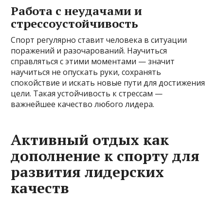
Работа с неудачами и
стрессоустойчивость
Спорт регулярно ставит человека в ситуации
поражений и разочарований. Научиться
справляться с этими моментами — значит
научиться не опускать руки, сохранять
спокойствие и искать новые пути для достижения
цели. Такая устойчивость к стрессам —
важнейшее качество любого лидера.
Активный отдых как
дополнение к спорту для
развития лидерских
качеств