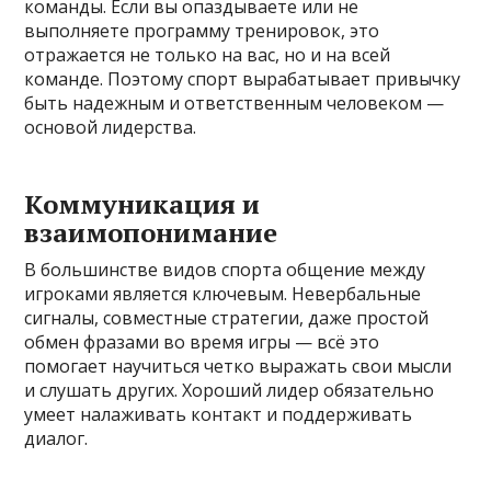
команды. Если вы опаздываете или не
выполняете программу тренировок, это
отражается не только на вас, но и на всей
команде. Поэтому спорт вырабатывает привычку
быть надежным и ответственным человеком —
основой лидерства.
Коммуникация и
взаимопонимание
В большинстве видов спорта общение между
игроками является ключевым. Невербальные
сигналы, совместные стратегии, даже простой
обмен фразами во время игры — всё это
помогает научиться четко выражать свои мысли
и слушать других. Хороший лидер обязательно
умеет налаживать контакт и поддерживать
диалог.