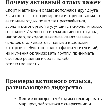
Почему активный отдых важен
Спорт и активный отдых дополняют друг друга.
Если спорт — это тренировки и соревнования, то
активный отдых позволяет расслабиться,
зарядиться энергией и улучшить психологическое
состояние. Именно во время активного отдыха,
например, походов, каякинга, скалолазания,
человек сталкивается с новыми вызовами,
которые требуют не только физических усилий,
но и умения организовать группу, принимать
быстрые решения и брать на себя
ответственность.
Примеры активного отдыха,
развивающего лидерство
Пешие походы:
необходимо планировать
маршрут, заботиться о снаряжении и