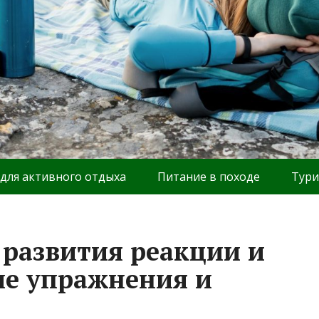
 для активного отдыха
Питание в походе
Тури
 развития реакции и
ие упражнения и