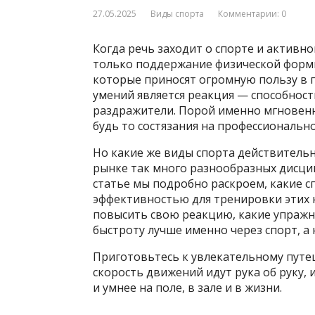
27.05.2025
Виды спорта
Комментарии: 0
Когда речь заходит о спорте и активно
только поддержание физической формы
которые приносят огромную пользу в 
умений является реакция — способнос
раздражители. Порой именно мгновенна
будь то состязания на профессионально
Но какие же виды спорта действитель
рынке так много разнообразных дисцип
статье мы подробно раскроем, какие 
эффективностью для тренировки этих к
повысить свою реакцию, какие упражн
быстроту лучше именно через спорт, а 
Приготовьтесь к увлекательному путе
скорость движений идут рука об руку, 
и умнее на поле, в зале и в жизни.