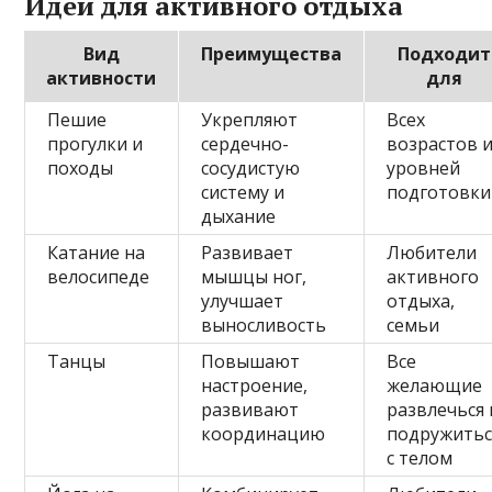
Идеи для активного отдыха
Вид
Преимущества
Подходит
активности
для
Пешие
Укрепляют
Всех
прогулки и
сердечно-
возрастов 
походы
сосудистую
уровней
систему и
подготовки
дыхание
Катание на
Развивает
Любители
велосипеде
мышцы ног,
активного
улучшает
отдыха,
выносливость
семьи
Танцы
Повышают
Все
настроение,
желающие
развивают
развлечься 
координацию
подружитьс
с телом