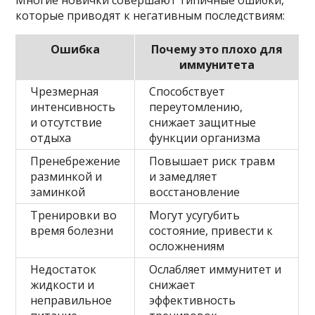
Многие новички совершают типичные ошибки,
которые приводят к негативным последствиям:
Ошибка
Почему это плохо для
иммунитета
Чрезмерная
Способствует
интенсивность
переутомлению,
и отсутствие
снижает защитные
отдыха
функции организма
Пренебрежение
Повышает риск травм
разминкой и
и замедляет
заминкой
восстановление
Тренировки во
Могут усугубить
время болезни
состояние, привести к
осложнениям
Недостаток
Ослабляет иммунитет и
жидкости и
снижает
неправильное
эффективность