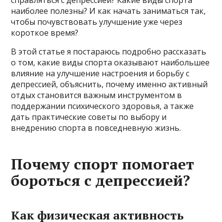
справляться с депрессией? Какие виды спорта
наиболее полезны? И как начать заниматься так,
чтобы почувствовать улучшение уже через
короткое время?
В этой статье я постараюсь подробно рассказать
о том, какие виды спорта оказывают наибольшее
влияние на улучшение настроения и борьбу с
депрессией, объяснить, почему именно активный
отдых становится важным инструментом в
поддержании психического здоровья, а также
дать практические советы по выбору и
внедрению спорта в повседневную жизнь.
Почему спорт помогает
бороться с депрессией?
Как физическая активность