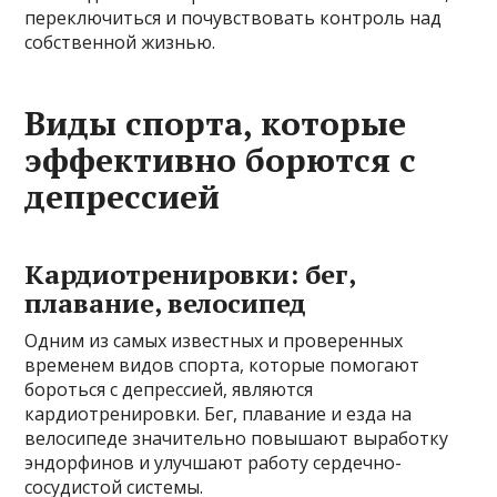
переключиться и почувствовать контроль над
собственной жизнью.
Виды спорта, которые
эффективно борются с
депрессией
Кардиотренировки: бег,
плавание, велосипед
Одним из самых известных и проверенных
временем видов спорта, которые помогают
бороться с депрессией, являются
кардиотренировки. Бег, плавание и езда на
велосипеде значительно повышают выработку
эндорфинов и улучшают работу сердечно-
сосудистой системы.