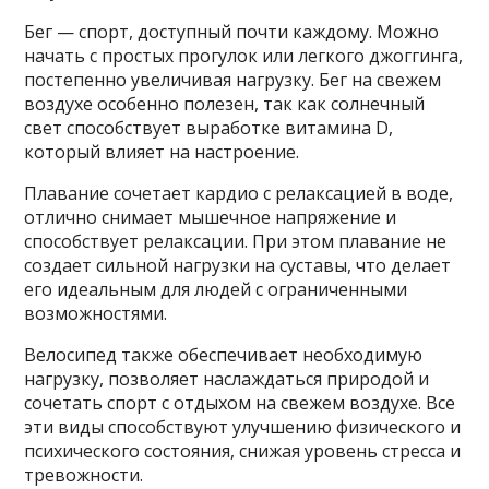
Бег — спорт, доступный почти каждому. Можно
начать с простых прогулок или легкого джоггинга,
постепенно увеличивая нагрузку. Бег на свежем
воздухе особенно полезен, так как солнечный
свет способствует выработке витамина D,
который влияет на настроение.
Плавание сочетает кардио с релаксацией в воде,
отлично снимает мышечное напряжение и
способствует релаксации. При этом плавание не
создает сильной нагрузки на суставы, что делает
его идеальным для людей с ограниченными
возможностями.
Велосипед также обеспечивает необходимую
нагрузку, позволяет наслаждаться природой и
сочетать спорт с отдыхом на свежем воздухе. Все
эти виды способствуют улучшению физического и
психического состояния, снижая уровень стресса и
тревожности.