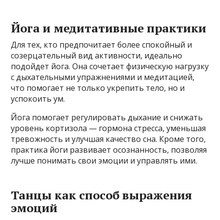
Йога и медитативные практики
Для тех, кто предпочитает более спокойный и
созерцательный вид активности, идеально
подойдет йога. Она сочетает физическую нагрузку
с дыхательными упражнениями и медитацией,
что помогает не только укрепить тело, но и
успокоить ум.
Йога помогает регулировать дыхание и снижать
уровень кортизола — гормона стресса, уменьшая
тревожность и улучшая качество сна. Кроме того,
практика йоги развивает осознанность, позволяя
лучше понимать свои эмоции и управлять ими.
Танцы как способ выражения
эмоций