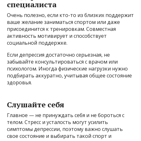
специалиста
Очень полезно, если кто-то из близких поддержит
ваше желание заниматься спортом или даже
присоединится к тренировкам. Совместная
активность мотивирует и способствует
социальной поддержке.
Если депрессия достаточно серьезная, не
забывайте консультироваться с врачом или
психологом. Иногда физические нагрузки нужно
подбирать аккуратно, учитывая общее состояние
здоровья.
Слушайте себя
Главное — не принуждать себя и не бороться с
телом. Стресс и усталость могут усилить
симптомы депрессии, поэтому важно слушать
свое состояние и выбирать такой спорт и