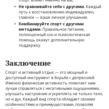
спорт влияет именно на вас.
Не сравнивайте себя с другими.
Каждый
путь к восстановлению индивидуален,
главное — ваше личное улучшение.
Комбинируйте спорт с другими
методами.
Правильное питание,
полноценный сон и психологическая
помощь окажут дополнительную
поддержку.
Заключение
Спорт и активный отдых — это мощный и
доступный инструмент в борьбе с депрессией.
Именно физическая активность помогает нам
лучше справляться с негативными ощущениями,
улучшать настроение и укреплять не только тело,
но и дух. Каждый вид спорта обладает своими
особенностями и преимуществами, позволяя