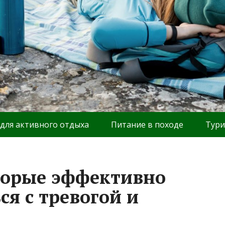
 для активного отдыха
Питание в походе
Тури
торые эффективно
я с тревогой и