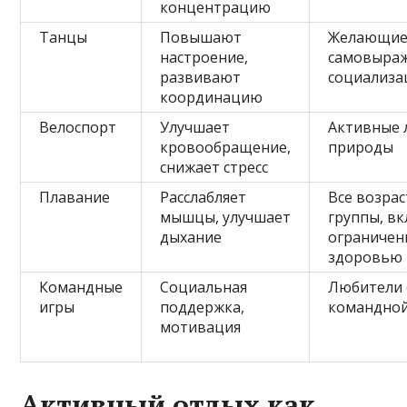
концентрацию
Танцы
Повышают
Желающи
настроение,
самовыраж
развивают
социализа
координацию
Велоспорт
Улучшает
Активные 
кровообращение,
природы
снижает стресс
Плавание
Расслабляет
Все возра
мышцы, улучшает
группы, вк
дыхание
ограничен
здоровью
Командные
Социальная
Любители 
игры
поддержка,
командной
мотивация
Активный отдых как