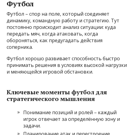
Футбол
Футбол – спор на поле, который соединяет
динамику, командную работу и стратегию. Тут
постоянно происходит анализ ситуации: куда
передать мяч, когда атаковать, когда
обороняться, как предугадать действия
соперника.
Футбол хорошо развивает способность быстро
принимать решения в условиях высокой нагрузки
и меняющейся игровой обстановки.
Ключевые моменты футбол для
стратегического мышления
Понимание позиций и ролей – каждый
игрок отвечает за определённую зону и
задачи.
Планирование атак и перестроение