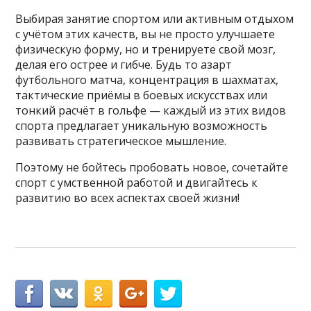
Выбирая занятие спортом или активным отдыхом
с учётом этих качеств, вы не просто улучшаете
физическую форму, но и тренируете свой мозг,
делая его острее и гибче. Будь то азарт
футбольного матча, концентрация в шахматах,
тактические приёмы в боевых искусствах или
тонкий расчёт в гольфе — каждый из этих видов
спорта предлагает уникальную возможность
развивать стратегическое мышление.
Поэтому не бойтесь пробовать новое, сочетайте
спорт с умственной работой и двигайтесь к
развитию во всех аспектах своей жизни!