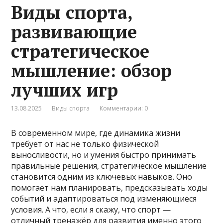
Виды спорта,
развивающие
стратегическое
мышление: обзор
лучших игр
13.08.2025
Виды спорта
Комментарии: 0
В современном мире, где динамика жизни
требует от нас не только физической
выносливости, но и умения быстро принимать
правильные решения, стратегическое мышление
становится одним из ключевых навыков. Оно
помогает нам планировать, предсказывать ходы
событий и адаптироваться под изменяющиеся
условия. А что, если я скажу, что спорт —
отличный тренажёр для развития именно этого