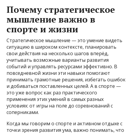
Почему стратегическое
мышление важно в
спорте и жизни
Стратегическое мышление — это умение видеть
ситуацию в широком контексте, планировать
свои действия на несколько шагов вперёд,
учитывать возможные варианты развития
событий и управлять ресурсами эффективно. В
повседневной жизни эти навыки помогают
принимать грамотные решения, избегать ошибок
и добиваться поставленных целей. А в спорте —
это уже вопрос как раз практического
применения этих умений в самых разных
условиях: от игры на поле до соревнований с
соперниками.
Когда мы говорим о спорте и активном отдыхе с
точки зрения развития ума, важно понимать, что