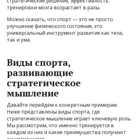
стратегические решения, эффективность
тренировки мозга возрастает в разы.
Можно сказать, что спорт — это не просто
улучшение физического состояния, это
универсальный инструмент развития как тела,
так и ума.
Виды спорта,
развивающие
стратегическое
мышление
Давайте перейдём к конкретным примерам.
Ниже представлены виды спорта, где
стратегическое мышление играет ключевую роль.
Мы рассмотрим, что именно тренируется в
каждом из них и какие преимущества получают