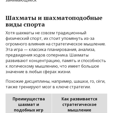
занимающиеся.
Шахматы и шахматоподобные
виды спорта
Хотя шахматы не совсем традиционный
физический спорт, их стоит упомянуть из-за
огромного влияния на стратегическое мышление.
Эта игра — классика планирования, анализа,
предвидения ходов соперника. Шахматы
развивают концентрацию, память и способность
к логическому мышлению, что имеет большое
значение в любых сферах жизни.
Похожие дисциплины, например, шашки, го, сёги,
также тренируют мозг в ключе стратегии.
Преимущества
Как развивается
шахмат и
стратегическое
подобных игр
мышление