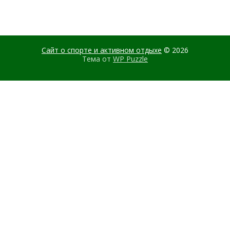
Сайт о спорте и активном отдыхе
© 2026
Тема от
WP Puzzle