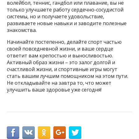
волейбол, теннис, гандбол или плавание, вы не
только улучшаете работу сердечно-сосудистой
системы, но и получаете удовольствие,
развиваете новые навыки и заводите полезные
знакомства.
Начинайте постепенно, делайте спорт частью
своей повседневной жизни, и ваше сердце
ответит вам крепостью и выносливостью.
Активный образ жизни – это залог долгой и
счастливой жизни, и спортивные игры могут
стать вашим лучшим помощником на этом пути.
Не откладывайте на завтра то, что может
улучшить ваше здоровье уже сегодня!