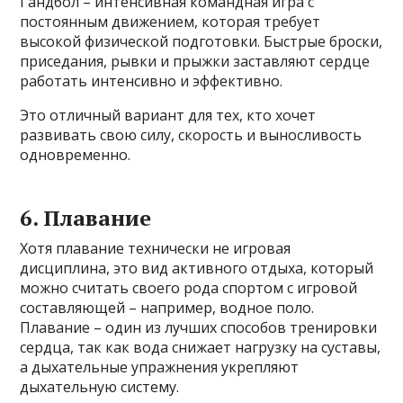
Гандбол – интенсивная командная игра с
постоянным движением, которая требует
высокой физической подготовки. Быстрые броски,
приседания, рывки и прыжки заставляют сердце
работать интенсивно и эффективно.
Это отличный вариант для тех, кто хочет
развивать свою силу, скорость и выносливость
одновременно.
6. Плавание
Хотя плавание технически не игровая
дисциплина, это вид активного отдыха, который
можно считать своего рода спортом с игровой
составляющей – например, водное поло.
Плавание – один из лучших способов тренировки
сердца, так как вода снижает нагрузку на суставы,
а дыхательные упражнения укрепляют
дыхательную систему.