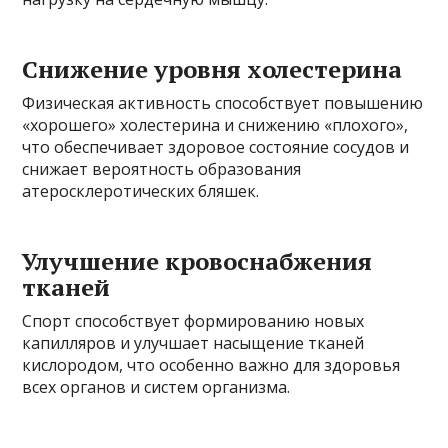
Снижение уровня холестерина
Физическая активность способствует повышению
«хорошего» холестерина и снижению «плохого»,
что обеспечивает здоровое состояние сосудов и
снижает вероятность образования
атеросклеротических бляшек.
Улучшение кровоснабжения
тканей
Спорт способствует формированию новых
капилляров и улучшает насыщение тканей
кислородом, что особенно важно для здоровья
всех органов и систем организма.