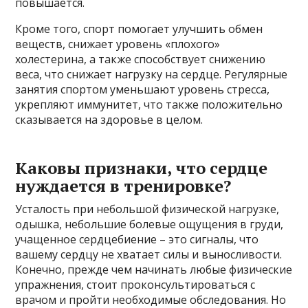
повышается.
Кроме того, спорт помогает улучшить обмен
веществ, снижает уровень «плохого»
холестерина, а также способствует снижению
веса, что снижает нагрузку на сердце. Регулярные
занятия спортом уменьшают уровень стресса,
укрепляют иммунитет, что также положительно
сказывается на здоровье в целом.
Каковы признаки, что сердце
нуждается в тренировке?
Усталость при небольшой физической нагрузке,
одышка, небольшие болевые ощущения в груди,
учащенное сердцебиение – это сигналы, что
вашему сердцу не хватает силы и выносливости.
Конечно, прежде чем начинать любые физические
упражнения, стоит проконсультироваться с
врачом и пройти необходимые обследования. Но