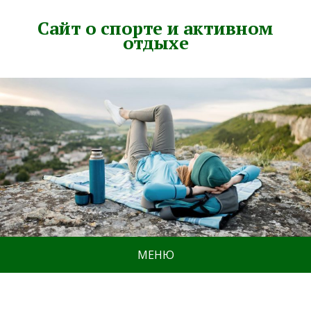
Сайт о спорте и активном
отдыхе
МЕНЮ