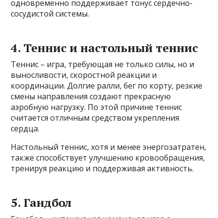
одновременно поддерживает тонус сердечно-
сосудистой системы.
4. Теннис и настольный теннис
Теннис – игра, требующая не только силы, но и
выносливости, скоростной реакции и
координации. Долгие ралли, бег по корту, резкие
смены направления создают прекрасную
аэробную нагрузку. По этой причине теннис
считается отличным средством укрепления
сердца.
Настольный теннис, хотя и менее энергозатратен,
также способствует улучшению кровообращения,
тренируя реакцию и поддерживая активность.
5. Гандбол