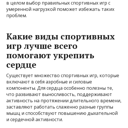
в целом выбор правильных спортивных игр с
умеренной нагрузкой поможет избежать таких
проблем.
Какие виды спортивных
игр лучше всего
помогают укрепить
сердце
Существует множество спортивных игр, которые
включают в себя аэробные и силовые
компоненты. Для сердца особенно полезны те,
что развивают выносливость, поддерживают
активность на протяжении длительного времени,
заставляют работать слаженно разные группы
мышц и способствуют повышению дыхательной
и сердечной активности.