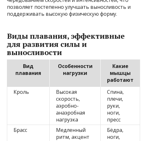
чередованием скоростей и интенсивностей, что
позволяет постепенно улучшать выносливость и
поддерживать высокую физическую форму.
Виды плавания, эффективные
для развития силы и
выносливости
Вид
Особенности
Какие
плавания
нагрузки
мышцы
работают
Кроль
Высокая
Спина,
скорость,
плечи,
аэробно-
руки,
анаэробная
ноги,
нагрузка
пресс
Брасс
Медленный
Бёдра,
ритм, акцент
ноги,