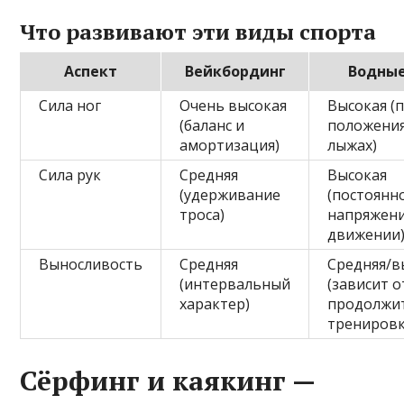
Что развивают эти виды спорта
Аспект
Вейкбординг
Водны
Сила ног
Очень высокая
Высокая (
(баланс и
положения
амортизация)
лыжах)
Сила рук
Средняя
Высокая
(удерживание
(постоянн
троса)
напряжени
движении
Выносливость
Средняя
Средняя/в
(интервальный
(зависит о
характер)
продолжи
тренировк
Сёрфинг и каякинг —