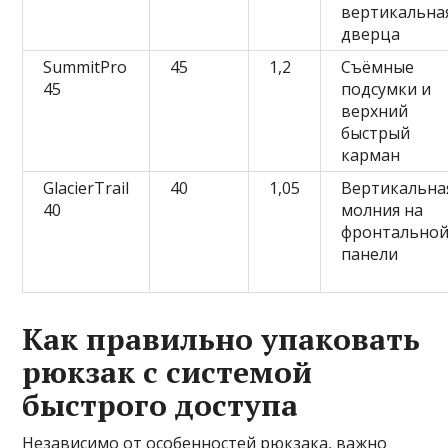
вертикальна
дверца
SummitPro
45
1,2
Съёмные
45
подсумки и
верхний
быстрый
карман
GlacierTrail
40
1,05
Вертикальна
40
молния на
фронтально
панели
Как правильно упаковать
рюкзак с системой
быстрого доступа
Независимо от особенностей рюкзака, важно