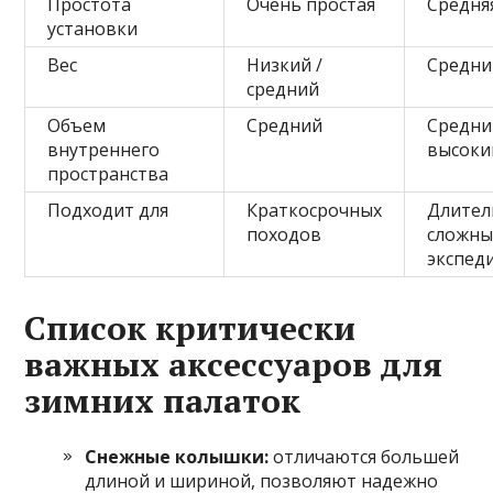
Простота
Очень простая
Средня
установки
Вес
Низкий /
Средни
средний
Объем
Средний
Средни
внутреннего
высоки
пространства
Подходит для
Краткосрочных
Длител
походов
сложны
экспед
Список критически
важных аксессуаров для
зимних палаток
Снежные колышки:
отличаются большей
длиной и шириной, позволяют надежно