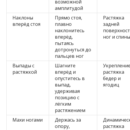
возможной
амплитудой
Наклоны
Прямо стоя,
Растяжка
вперёд стоя
плавно
задней
наклонитесь
поверхнос
вперёд,
ног и спин
пытаясь
дотронуться до
пальцев ног
Выпады с
Шагните
Укрепление
растяжкой
вперёд и
растяжка
опуститесь в
бедер и
выпад,
ягодиц
удерживая
позицию с
лёгким
растяжением
Махи ногами
Держась за
Динамичес
опору,
растяжка